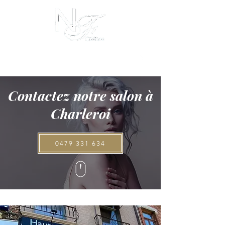
I
info@nicolasetfils.be
0479 331 634
Avenue Meurée, 53 - 6001 Charleroi
Contactez notre salon à
Charleroi
0479 331 634