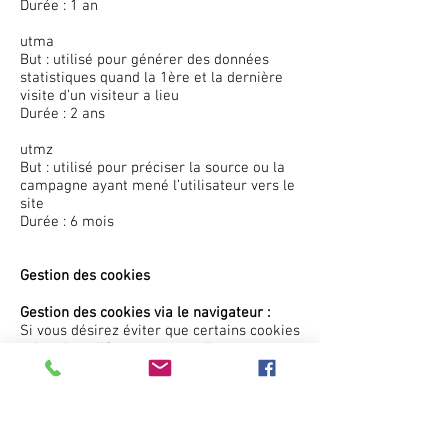
Durée : 1 an
utma
But : utilisé pour générer des données
statistiques quand la 1ère et la dernière
visite d’un visiteur a lieu
Durée : 2 ans
utmz
But : utilisé pour préciser la source ou la
campagne ayant mené l’utilisateur vers le
site
Durée : 6 mois
Gestion des cookies
Gestion des cookies via le navigateur :
Si vous désirez éviter que certains cookies
soient installés sur votre ordinateur, vous
pouvez le préciser via les paramètres de
confidentialité de votre navigateur.
Supprimer les cookies est aussi possible à
cet endroit-là.