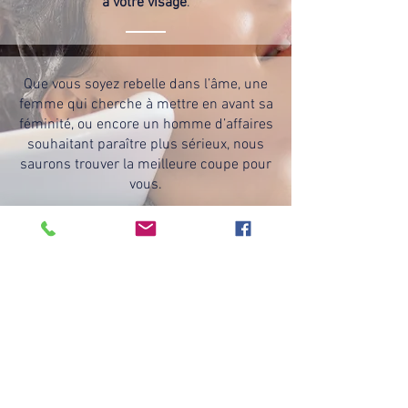
à votre visage
.
Que vous soyez rebelle dans l’âme, une
femme qui cherche à mettre en avant sa
féminité, ou encore un homme d’affaires
souhaitant paraître plus sérieux, nous
saurons trouver la meilleure coupe pour
vous.
Forts de notre longue expérience dans le
domaine de la coiffure, nous vous
conseillerons sur le style qui vous ira
vraiment.
Vous avez des questions