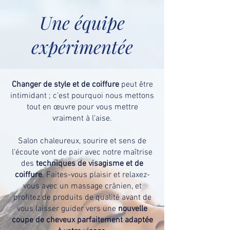
Une équipe
expérimentée
Changer de style et de coiffure
peut être
intimidant ; c’est pourquoi nous mettons
tout en œuvre pour vous mettre
vraiment à l’aise.
Salon chaleureux, sourire et sens de
l’écoute vont de pair avec notre maîtrise
des
techniques de visagisme et de
coiffure
. Faites-vous plaisir et relaxez-
vous avec un massage crânien, et
profitez de produits de qualité avant de
vous laisser guider vers une
nouvelle
coupe de cheveux parfaitement adaptée