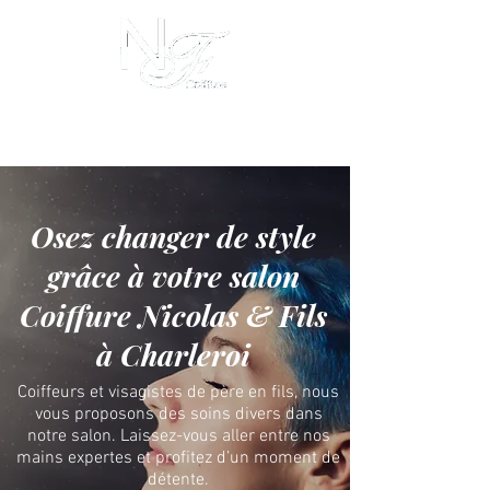
I
info@nicolasetfils.be
0479 331 634
Avenue Meurée, 53 - 6001 Charleroi
Osez changer de style
grâce à votre salon
Coiffure Nicolas & Fils
à Charleroi
Coiffeurs et visagistes de père en fils, nous
vous proposons des soins divers dans
notre salon. Laissez-vous aller entre nos
mains expertes et profitez d’un moment de
détente.